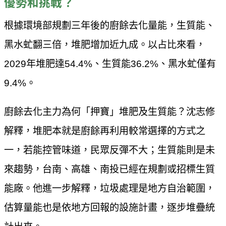
優勢和挑戰？
根據環境部規劃三年後的廚餘去化量能，生質能、
黑水虻翻三倍，堆肥增加近九成。以占比來看，
2029年堆肥達54.4%、生質能36.2%、黑水虻僅有
9.4%。
廚餘去化主力為何「押寶」堆肥及生質能？沈志修
解釋，堆肥本就是廚餘再利用較常選擇的方式之
一，若能控管味道，民眾反彈不大；生質能則是未
來趨勢，台南、高雄、南投已經在規劃或招標生質
能廠。他進一步解釋，垃圾處理是地方自治範圍，
估算量能也是依地方回報的設施計畫，逐步堆疊統