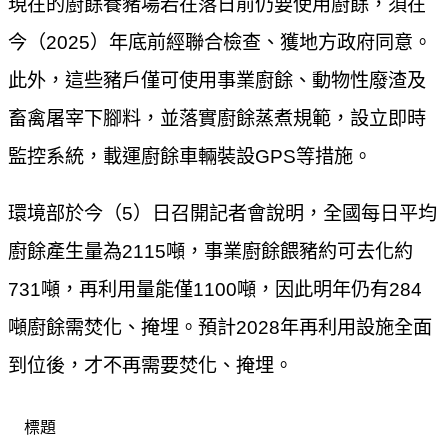
現在的廚餘養豬場若在落日前仍要使用廚餘，須在
今（2025）年底前經聯合檢查、獲地方政府同意。
此外，這些豬戶僅可使用事業廚餘、動物性廢渣及
畜禽屠宰下腳料，並落實廚餘蒸煮規範，設立即時
監控系統，載運廚餘車輛裝設GPS等措施。
環境部於今（5）日召開記者會說明，全國每日平均
廚餘產生量為2115噸，事業廚餘餵豬約可去化約
731噸，再利用量能僅1100噸，因此明年仍有284
噸廚餘需焚化、掩埋。預計2028年再利用設施全面
到位後，才不再需要焚化、掩埋。
標題