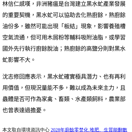
林信仁感嘆，非洲豬瘟是台灣建立黑水虻產業發展
的重要契機，黑水虻可以協助去化熟廚餘，熟廚餘
油份多，雖然可能出現「板結」現象，影響養殖槽
空氣流通，但可用木屑粉等輔料吸附油脂，或學習
國外先行執行廚餘脫油；熟廚餘的高鹽分則對黑水
虻影響不大。
沈志修回應表示，黑水虻確實極具潛力、也有再利
用價值，但現況量能不多，難以成為未來主力，且
蟲體是否可作為家禽、畜類、水產類飼料，農業部
也曾表達過擔憂。
本文取自環境資訊中心
2028年廚餘零焚化 堆肥、生質能翻數