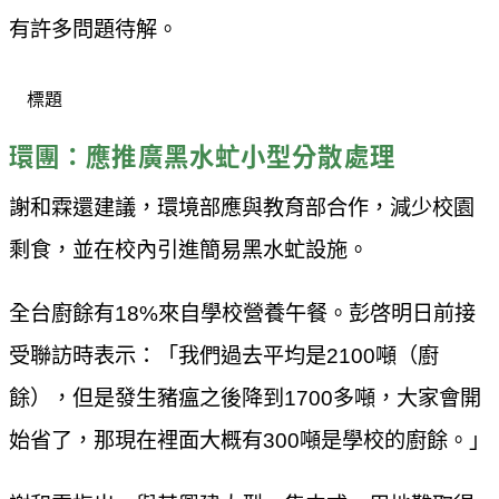
有許多問題待解。
標題
環團：應推廣黑水虻小型分散處理
謝和霖還建議，環境部應與教育部合作，減少校園
剩食，並在校內引進簡易黑水虻設施。
全台廚餘有18%來自學校營養午餐。彭啓明日前接
受聯訪時表示：「我們過去平均是2100噸（廚
餘），但是發生豬瘟之後降到1700多噸，大家會開
始省了，那現在裡面大概有300噸是學校的廚餘。」