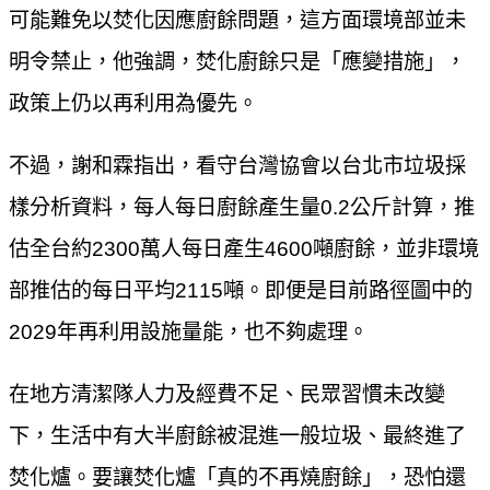
可能難免以焚化因應廚餘問題，這方面環境部並未
明令禁止，他強調，焚化廚餘只是「應變措施」，
政策上仍以再利用為優先。
不過，謝和霖指出，看守台灣協會以台北市垃圾採
樣分析資料，每人每日廚餘產生量0.2公斤計算，推
估全台約2300萬人每日產生4600噸廚餘，並非環境
部推估的每日平均2115噸。即便是目前路徑圖中的
2029年再利用設施量能，也不夠處理。
在地方清潔隊人力及經費不足、民眾習慣未改變
下，生活中有大半廚餘被混進一般垃圾、最終進了
焚化爐。要讓焚化爐「真的不再燒廚餘」，恐怕還