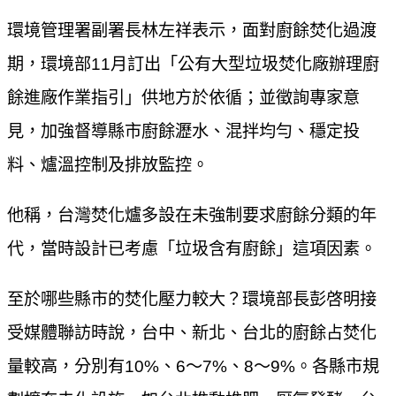
環境管理署副署長林左祥表示，面對廚餘焚化過渡
期，環境部11月訂出「公有大型垃圾焚化廠辦理廚
餘進廠作業指引」供地方於依循；並徵詢專家意
見，加強督導縣市廚餘瀝水、混拌均勻、穩定投
料、爐溫控制及排放監控。
他稱，台灣焚化爐多設在未強制要求廚餘分類的年
代，當時設計已考慮「垃圾含有廚餘」這項因素。
至於哪些縣市的焚化壓力較大？環境部長彭啓明接
受媒體聯訪時說，台中、新北、台北的廚餘占焚化
量較高，分別有10%、6～7%、8～9%。各縣市規