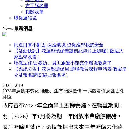
志工隊名冊
相關表單
環保連結區
News
最新消息
用過口罩不亂丟 保護環境 也保護您我的安全
【活動快訊】花蓮縣環保聖誕樹紀錄片上線囉 ! 歡迎大
家點擊收看 !
環教法修法 參訪、員工旅遊不能充作環境教育了
【系統公告】花蓮縣環保局 環境教育課程申請表 教案簡
介及報名請按[線上報名區]
2025.12.19
2028年廚餘零焚化 堆肥、生質能翻數倍 一張圖看懂廚餘去化
路徑
政府宣布2027年全面禁止廚餘養豬。在轉型期間，
明（2026）年1月將為期一年開放事業廚餘餵豬，
家戶廚餘則禁止。環境部提出未來三年廚餘去化路