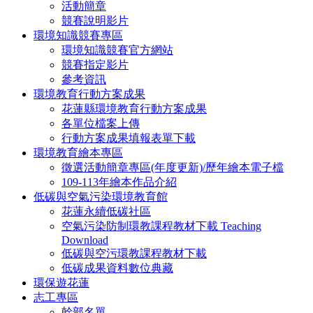
活動簡章
競賽說明影片
環境知識競賽專區
環境知識競賽官方網站
競賽指定影片
參考資訊
環境教育行動方案成果
花蓮縣環境教育行動方案成果
各單位檔案上傳
行動方案成果填報表單下載
環境教育繪本專區
徵選活動簡章專區(年度更新)/歷年繪本電子檔
109-113年繪本作品介紹
低碳與空氣污染環境教育館
花蓮永續低碳社區
空氣污染防制環教課程教材下載 Teaching
Download
低碳與空污環教課程教材下載
低碳成果資料數位典藏
環保遊花蓮
志工專區
幹部名單