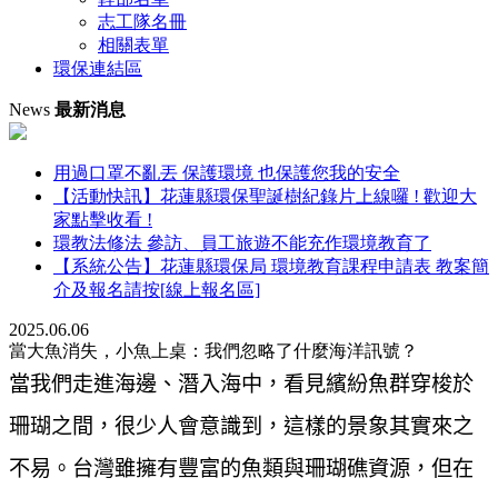
志工隊名冊
相關表單
環保連結區
News
最新消息
用過口罩不亂丟 保護環境 也保護您我的安全
【活動快訊】花蓮縣環保聖誕樹紀錄片上線囉 ! 歡迎大
家點擊收看 !
環教法修法 參訪、員工旅遊不能充作環境教育了
【系統公告】花蓮縣環保局 環境教育課程申請表 教案簡
介及報名請按[線上報名區]
2025.06.06
當大魚消失，小魚上桌：我們忽略了什麼海洋訊號？
當我們走進海邊、潛入海中，看見繽紛魚群穿梭於
珊瑚之間，很少人會意識到，這樣的景象其實來之
不易。台灣雖擁有豐富的魚類與珊瑚礁資源，但在